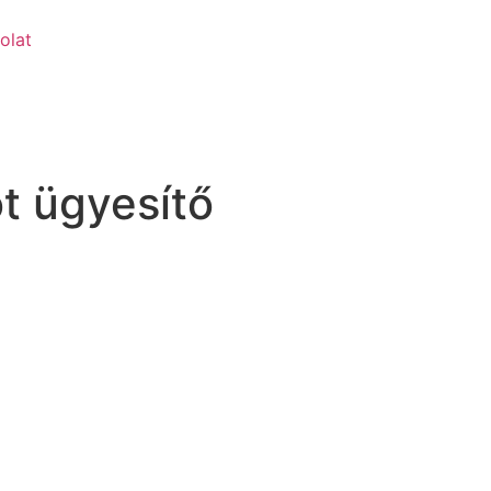
olat
ót ügyesítő