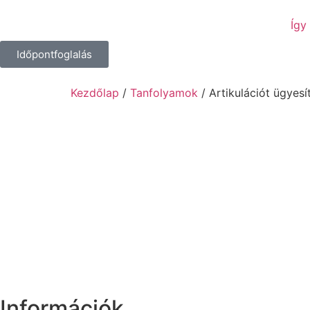
Így
Időpontfoglalás
Kezdőlap
/
Tanfolyamok
/ Artikulációt ügyes
Információk