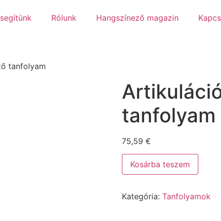
 segítünk
Rólunk
Hangszínező magazin
Kapcs
ítő tanfolyam
Artikuláci
tanfolyam
75,59
€
Kosárba teszem
Kategória:
Tanfolyamok