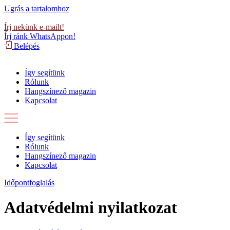
Ugrás a tartalomhoz
Írj nekünk e-mailt!
Írj ránk WhatsAppon!
Belépés
Így segítünk
Rólunk
Hangszínező magazin
Kapcsolat
Így segítünk
Rólunk
Hangszínező magazin
Kapcsolat
Időpontfoglalás
Adatvédelmi nyilatkozat