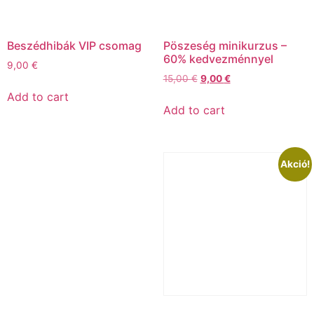
Beszédhibák VIP csomag
Pöszeség minikurzus –
60% kedvezménnyel
9,00
€
15,00
€
9,00
€
Add to cart
Add to cart
Akció!