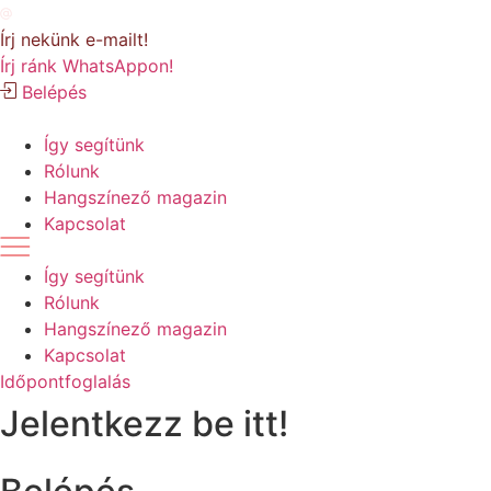
Ugrás
a
Írj nekünk e-mailt!
tartalomhoz
Írj ránk WhatsAppon!
Belépés
Így segítünk
Rólunk
Hangszínező magazin
Kapcsolat
Így segítünk
Rólunk
Hangszínező magazin
Kapcsolat
Időpontfoglalás
Jelentkezz be itt!