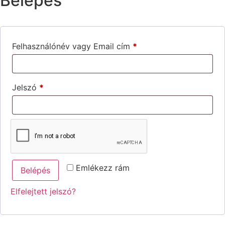
Belépés
Kötelező
Felhasználónév vagy Email cím
*
Kötelező
Jelszó
*
Emlékezz rám
Belépés
Elfelejtett jelszó?