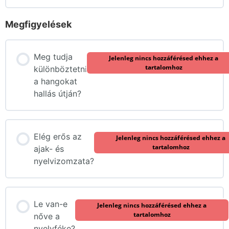
Megfigyelések
Meg tudja
Jelenleg nincs hozzáférésed ehhez a
tartalomhoz
különböztetni
a hangokat
hallás útján?
Elég erős az
Jelenleg nincs hozzáférésed ehhez a
tartalomhoz
ajak- és
nyelvizomzata?
Le van-e
Jelenleg nincs hozzáférésed ehhez a
tartalomhoz
nőve a
nyelvféke?