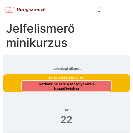
Jelfelismerő
minikurzus
Jelenlegi állapot
NEM JELENTKEZTÉL
Iratkozz be erre a tanfolyamra a
hozzáféréshez
Ár
22