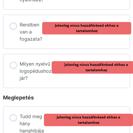
Rendben
Jelenleg nincs hozzáférésed ehhez a
tartalomhoz
van a
fogazata?
Milyen nyelvű
Jelenleg nincs hozzáférésed ehhez a
tartalomhoz
logopédushoz
jár?
Meglepetés
Tudd meg
Jelenleg nincs hozzáférésed ehhez a
tartalomhoz
hány
hanghibája