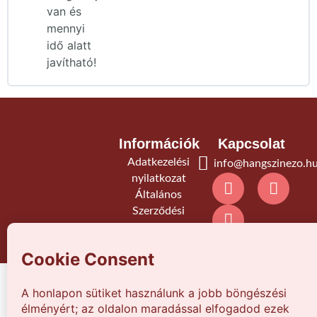
van és
mennyi
idő alatt
javítható!
Információk
Kapcsolat
Adatkezelési
info@hangszinezo.h
nyilatkozat
Általános
Szerződési
Feltételek