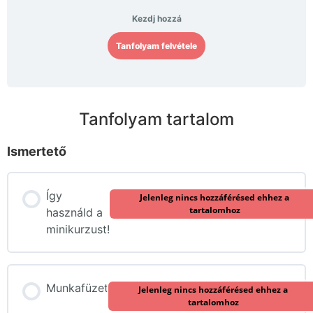
Kezdj hozzá
Tanfolyam felvétele
Tanfolyam tartalom
Ismertető
Így
Jelenleg nincs hozzáférésed ehhez a
tartalomhoz
használd a
minikurzust!
Munkafüzet
Jelenleg nincs hozzáférésed ehhez a
tartalomhoz