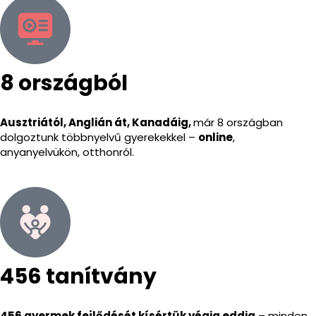
8 országból
Ausztriától, Anglián át, Kanadáig,
már 8 országban
dolgoztunk többnyelvű gyerekekkel –
online
,
anyanyelvükön, otthonról.
456 tanítvány
456 gyermek fejlődését kísértük végig eddig
– minden