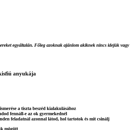
ereket egyáltalán. Főleg
azoknak ajánlom akiknek nincs idejük
vagy 
kisfiú anyukája
ismerése a tiszta beszéd kialakulásához
tudod fennáll-e az ok gyermekednél
n feladatnál azonnal látod, hol tartotok és mit csinálj
bák mögött