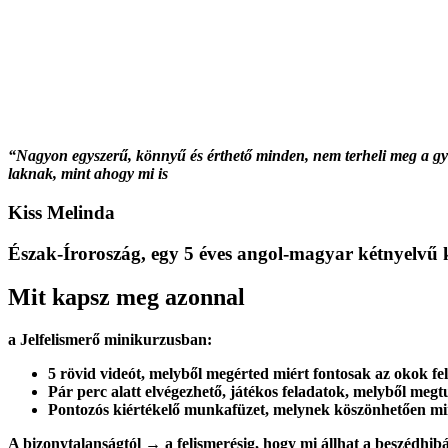
“Nagyon egyszerű, könnyű és érthető minden, nem terheli meg a gy
laknak, mint ahogy mi is
Kiss Melinda
Észak-Íroroszág, egy 5 éves angol-magyar kétnyelvű 
Mit kapsz meg azonnal
a Jelfelismerő minikurzusban:
5 rövid videót, melyből megérted miért fontosak az okok fel
Pár perc alatt elvégezhető, játékos feladatok, melyből meg
Pontozós kiértékelő munkafüzet, melynek köszönhetően minde
A bizonytalanságtól → a felismerésig, hogy mi állhat a beszédhi