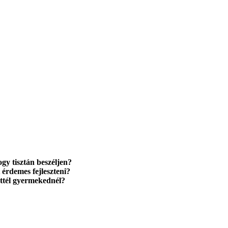
ogy tisztán beszéljen?
t érdemes fejleszteni?
ettél gyermekednél?