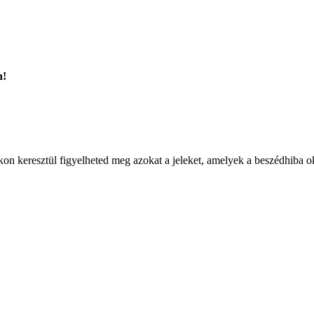
n!
okon keresztül figyelheted meg azokat a jeleket, amelyek a beszédhiba o