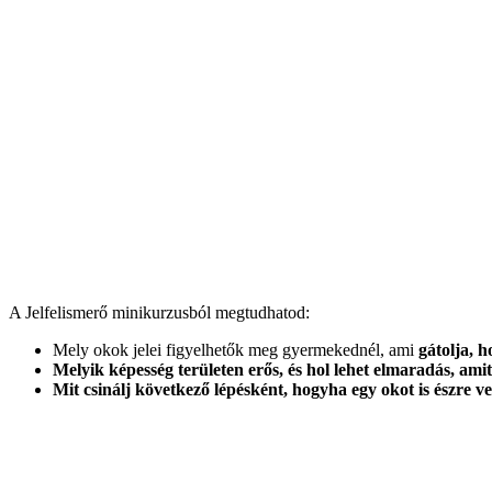
A Jelfelismerő minikurzusból megtudhatod:
Mely okok jelei figyelhetők meg gyermekednél, ami
gátolja, h
Melyik képesség területen erős, és
hol lehet elmaradás
, ami
Mit csinálj
következő lépésként, hogyha egy okot is észre v