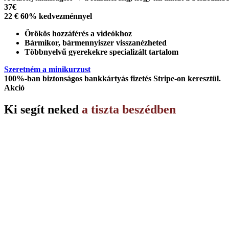
37
€
22
€
60% kedvezménnyel
Örökös hozzáférés a videókhoz
Bármikor, bármennyiszer visszanézheted
Többnyelvű gyerekekre specializált tartalom
Szeretném a minikurzust
100%-ban biztonságos bankkártyás fizetés Stripe-on keresztül.
Akció
Ki segít neked
a tiszta beszédben