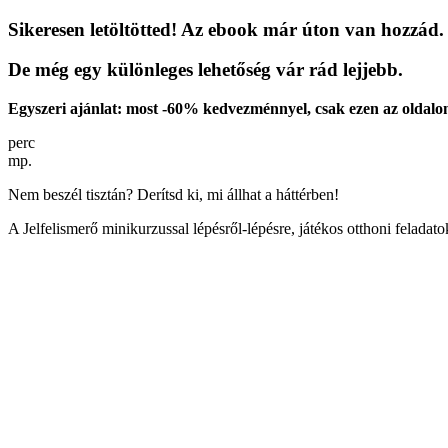
Sikeresen letöltötted! Az ebook már úton van hozzád.
De még egy különleges lehetőség vár rád lejjebb.
Egyszeri ajánlat: most -60% kedvezménnyel, csak ezen az oldalo
perc
mp.
Nem beszél tisztán? Derítsd ki, mi állhat a háttérben!
A Jelfelismerő minikurzussal lépésről-lépésre, játékos otthoni feladat