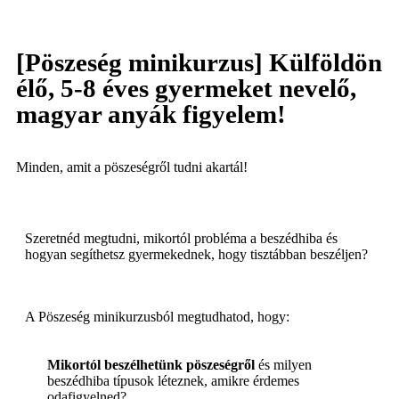
[Pöszeség minikurzus] Külföldön
élő, 5-8 éves gyermeket nevelő,
magyar anyák figyelem!
Minden, amit a pöszeségről tudni akartál!
Szeretnéd megtudni, mikortól probléma a beszédhiba és
hogyan segíthetsz gyermekednek, hogy tisztábban beszéljen?
A Pöszeség minikurzusból megtudhatod, hogy:
Mikortól beszélhetünk pöszeségről
és milyen
beszédhiba típusok léteznek, amikre érdemes
odafigyelned?