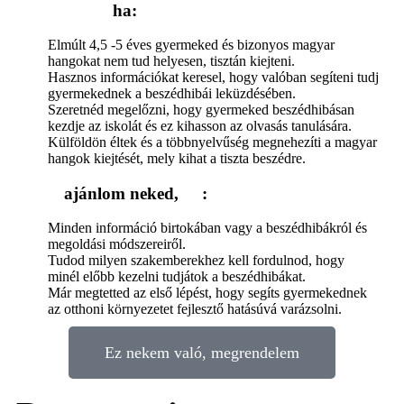
Neked való
ha:
Elmúlt 4,5 -5 éves gyermeked és bizonyos magyar
hangokat nem tud helyesen, tisztán kiejteni.
Hasznos információkat keresel, hogy valóban segíteni tudj
gyermekednek a beszédhibái leküzdésében.
Szeretnéd megelőzni, hogy gyermeked beszédhibásan
kezdje az iskolát és ez kihasson az olvasás tanulására.
Külföldön éltek és a többnyelvűség megnehezíti a magyar
hangok kiejtését, mely kihat a tiszta beszédre.
Nem
ajánlom neked,
ha
:
Minden információ birtokában vagy a beszédhibákról és
megoldási módszereiről.
Tudod milyen szakemberekhez kell fordulnod, hogy
minél előbb kezelni tudjátok a beszédhibákat.
Már megtetted az első lépést, hogy segíts gyermekednek
az otthoni környezetet fejlesztő hatásúvá varázsolni.
Ez nekem való, megrendelem