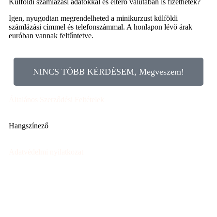
Külföldi számlázási adatokkal és eltérő valutában is fizethetek?
Igen, nyugodtan megrendelheted a minikurzust külföldi
számlázási címmel és telefonszámmal. A honlapon lévő árak
euróban vannak feltűntetve.
NINCS TÖBB KÉRDÉSEM, Megveszem!
Általános Szerződési Feltételek
Hangszínező
Adatvédelmi nyilatkozat