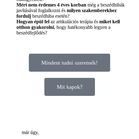
Mért nem érdemes 4 éves korban
még a beszédhibák
javításával foglalkozni és
milyen szakemberekhez
fordulj
beszédhiba esetén?
Hogyan épül fel
az artikulációs terápia és
miket kell
otthon gyakorolni
, hogy hatékonyabb legyen a
beszédfejlődés?
Mindent tudni szeretnék!
Mit kapok?
nap
óra
perc
mp.
Érezted
már úgy,
hogy: