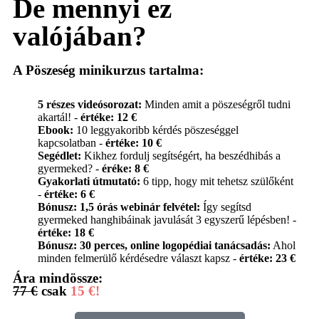
De mennyi ez
valójában?
A Pöszeség minikurzus tartalma:
5 részes videósorozat:
Minden amit a pöszeségről tudni
akartál! -
értéke: 12 €
Ebook:
10 leggyakoribb kérdés pöszeséggel
kapcsolatban -
értéke: 10 €
Segédlet:
Kikhez fordulj segítségért, ha beszédhibás a
gyermeked? -
éréke: 8 €
Gyakorlati útmutató:
6 tipp, hogy mit tehetsz szülőként
-
értéke: 6 €
Bónusz:
1,5 órás webinár felvétel:
Így segítsd
gyermeked hanghibáinak javulását 3 egyszerű lépésben! -
értéke: 18 €
Bónusz:
30 perces, online logopédiai tanácsadás:
Ahol
minden felmerülő kérdésedre választ kapsz -
értéke: 23 €
Ára mindössze:
77 €
csak
15 €!