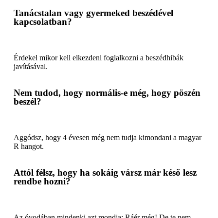
Tanácstalan vagy gyermeked beszédével
kapcsolatban?
Érdekel mikor kell elkezdeni foglalkozni a beszédhibák
javításával.
Nem tudod, hogy normális-e még, hogy pöszén
beszél?
Aggódsz, hogy 4 évesen még nem tudja kimondani a magyar
R hangot.
Attól félsz, hogy ha sokáig vársz már késő lesz
rendbe hozni?
Az óvodában mindenki azt mondja: Ráér még! De te nem