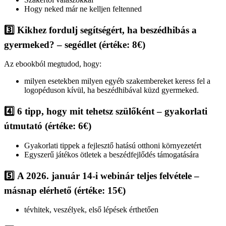
Hogy neked már ne kelljen feltenned
3️⃣
Kikhez fordulj segítségért, ha beszédhibás a
gyermeked? – segédlet
(értéke: 8
€)
Az ebookból megtudod, hogy:
milyen esetekben milyen egyéb szakembereket keress fel a
logopéduson kívül, ha beszédhibával küzd gyermeked.
4️⃣
6 tipp, hogy mit tehetsz szülőként – gyakorlati
útmutató
(értéke: 6
€)
Gyakorlati tippek a fejlesztő hatású otthoni környezetért
Egyszerű játékos ötletek a beszédfejlődés támogatására
5️⃣
A 2026. január 14-i webinár teljes felvétele –
másnap elérhető
(értéke: 15
€)
tévhitek, veszélyek, első lépések érthetően