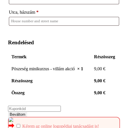
Utca, házszám
*
Kérem a minikurzust
Tovább a fizetési oldalra
Rendelésed
Termék
Részösszeg
Pöszeség minikurzus - villám akció
× 1
9,00
€
Részösszeg
9,00
€
Összeg
9,00
€
Beváltom
Kérem az online logopédiai tanácsadást is!