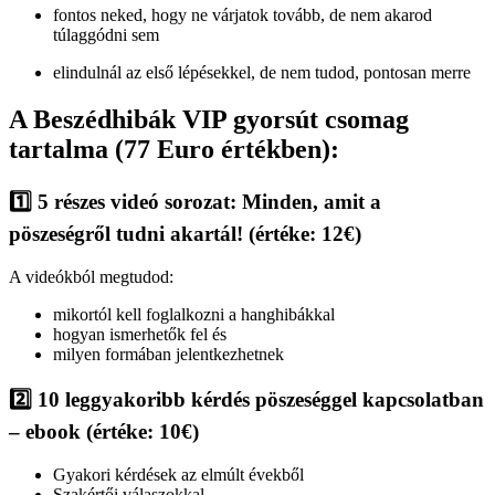
fontos neked, hogy ne várjatok tovább, de nem akarod
túlaggódni sem
elindulnál az első lépésekkel, de nem tudod, pontosan merre
A Beszédhibák VIP gyorsút csomag
tartalma (77 Euro értékben):
1️⃣
5 részes videó sorozat: Minden, amit a
pöszeségről tudni akartál!
(értéke: 12
€
)
A videókból megtudod:
mikortól kell foglalkozni a hanghibákkal
hogyan ismerhetők fel és
milyen formában jelentkezhetnek
2️⃣
10 leggyakoribb kérdés pöszeséggel kapcsolatban
– ebook
(értéke: 10
€)
Gyakori kérdések az elmúlt évekből
Szakértői válaszokkal