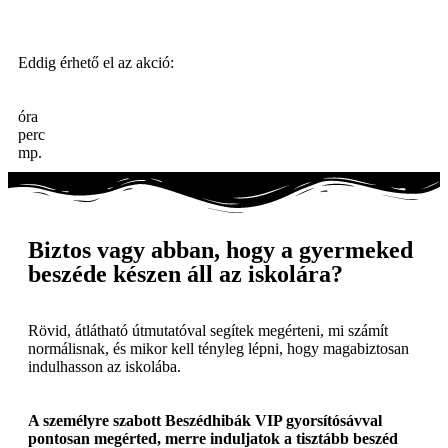
Eddig érhető el az akció:
óra
perc
mp.
Biztos vagy abban, hogy a gyermeked
beszéde készen áll az iskolára?
Rövid, átlátható útmutatóval segítek megérteni, mi számít
normálisnak, és mikor kell tényleg lépni, hogy magabiztosan
indulhasson az iskolába.
A személyre szabott Beszédhibák VIP gyorsítósávval
pontosan megérted, merre induljatok a tisztább beszéd