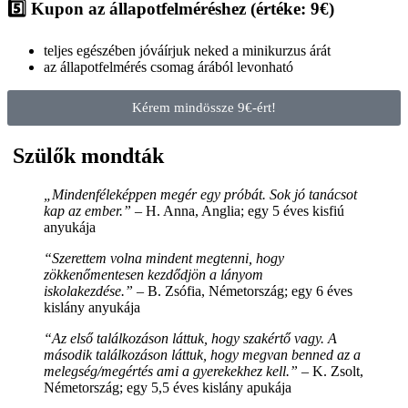
5️⃣ Kupon az állapotfelméréshez (értéke: 9
€)
teljes egészében jóváírjuk neked a minikurzus árát
az állapotfelmérés csomag árából levonható
Kérem mindössze 9€-ért!
Szülők mondták
„Mindenféleképpen megér egy próbát. Sok jó tanácsot
kap az ember.”
– H. Anna, Anglia; egy 5 éves kisfiú
anyukája
“Szerettem volna mindent megtenni, hogy
zökkenőmentesen kezdődjön a lányom
iskolakezdése.”
– B. Zsófia, Németország; egy 6 éves
kislány anyukája
“Az első találkozáson láttuk, hogy szakértő vagy. A
második találkozáson láttuk, hogy megvan benned az a
melegség/megértés ami a gyerekekhez kell.”
– K. Zsolt,
Németország; egy 5,5 éves kislány apukája