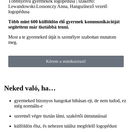
Többnyelvű gyermekek logopédusa | szakértő:
Lewandowski-Lossonczy Anna, Hangszínező vezető
logopédusa
Több mint 600 külföldön élő gyermek kommunikációját
segítettem már tisztábbá tenni.
Most a te gyermeked útját is személyre szabottan mutatom
meg.
Kérem a minikurzust!
Neked való, ha…
gyermeked bizonyos hangokat hibásan ejt, de nem tudod, ez
még normális-e
szeretnél végre tisztán látni, szakértői útmutatással
külföldön élsz, és nehezen találsz megfelelő logopédust