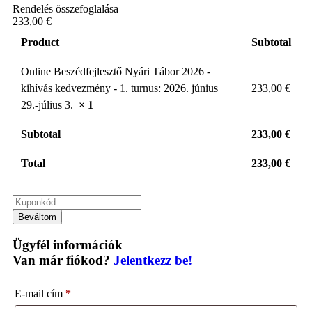
Rendelés összefoglalása
233,00 €
Product
Subtotal
Online Beszédfejlesztő Nyári Tábor 2026 -
kihívás kedvezmény - 1. turnus: 2026. június
233,00
€
29.-július 3.
× 1
Subtotal
233,00
€
Total
233,00
€
Beváltom
Ügyfél információk
Van már fiókod?
Jelentkezz be!
E-mail cím
*