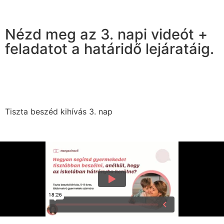
Nézd meg az 3. napi videót +
feladatot a határidő lejáratáig.
óra
perc
mp.
Tiszta beszéd kihívás 3. nap