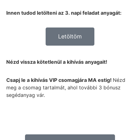
Innen tudod letölteni az 3. napi feladat anyagát:
Letöltöm
Nézd vissza kötetlenül a kihívás anyagait!
Csapj le a kihívás VIP csomagjára MA estig!
Nézd
meg a csomag tartalmát, ahol további 3 bónusz
segédanyag vár.
nap
óra
perc
mp.