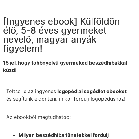
[Ingyenes ebook] Külföldön
élő, 5-8 éves gyermeket
nevelő, magyar anyák
figyelem!
15 jel, hogy többnyelvű gyermeked beszédhibákkal
küzd!
Töltsd le az ingyenes
logopédiai segédlet ebookot
és s
egítünk eldönteni, mikor fordulj logopédushoz!
Az ebookból megtudhatod:
Milyen beszédhiba tünetekkel fordulj